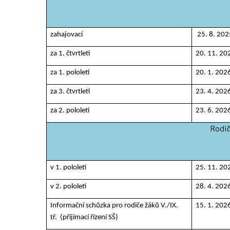
zahajovací
25. 8. 202
za 1. čtvrtletí
20. 11. 20
za 1. pololetí
20. 1. 202
za 3. čtvrtletí
23. 4. 202
za 2. pololetí
23. 6. 202
Rodičovské sch
v 1. pololetí
25. 11. 20
v 2. pololetí
28. 4. 202
Informační schůzka pro rodiče žáků V./IX.
15. 1. 202
tř. (přijímací řízení SŠ)