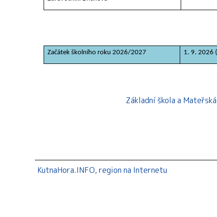
Začátek školního roku 2026/2027
1. 9. 2026 
Základní škola a Mateřsk
KutnaHora.INFO, region na Internetu