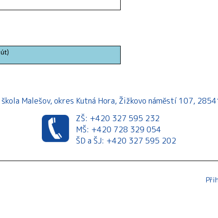
(út)
á škola Malešov, okres Kutná Hora, Žižkovo náměstí 107, 28
ZŠ: +420 327 595 232
MŠ: +420 728 329 054
ŠD a ŠJ: +420 327 595 202
Při