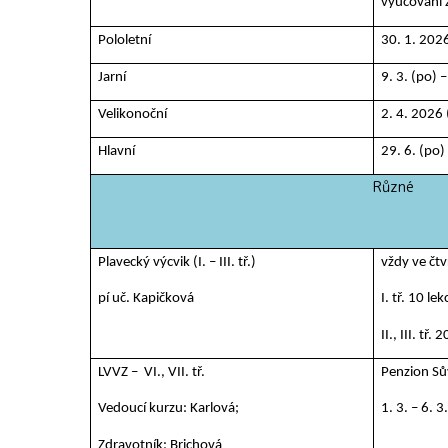
vyučování 
Pololetní
30. 1. 202
Jarní
9. 3. (po) 
Velikonoční
2. 4. 2026 
Hlavní
29. 6. (po)
Různé
Plavecký výcvik (I. – III. tř.)
vždy ve čtv
pí uč. Kapičková
I. tř. 10 le
II., III. tř
LVVZ – VI., VII. tř.
Penzion S
Vedoucí kurzu: Karlová;
1. 3. – 6. 
Zdravotník: Brichová