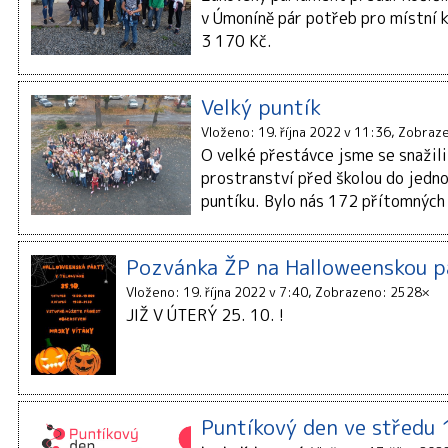
v Úmoníně pár potřeb pro místní k
3 170 Kč.
Velký puntík
Vloženo: 19. října 2022 v 11:36
Zobraze
O velké přestávce jsme se snažili
prostranství před školou do jedn
puntíku. Bylo nás 172 přítomných
Pozvánka ŽP na Halloweenskou p
Vloženo: 19. října 2022 v 7:40
Zobrazeno: 2528×
JIŽ V ÚTERÝ 25. 10. !
Puntíkový den ve středu 