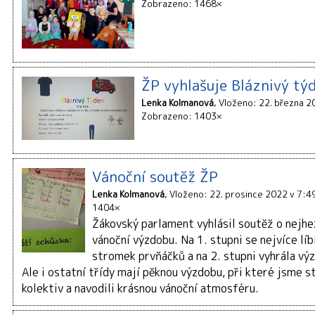
Zobrazeno: 1468×
ŽP vyhlašuje Bláznivý tý
Lenka Kolmanová
Vloženo: 22. března 2
Zobrazeno: 1403×
Vánoční soutěž ŽP
Lenka Kolmanová
Vloženo: 22. prosince 2022 v 7:4
1404×
Žákovský parlament vyhlásil soutěž o nejhez
vánoční výzdobu. Na 1. stupni se nejvíce líb
stromek prvňáčků a na 2. stupni vyhrála vý
Ale i ostatní třídy mají pěknou výzdobu, při které jsme s
kolektiv a navodili krásnou vánoční atmosféru.