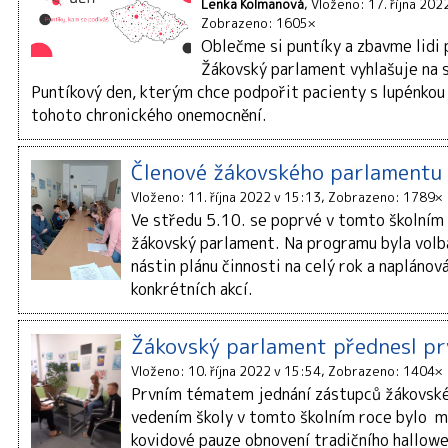
Lenka Kolmanová
Vloženo: 17. října 202
Zobrazeno: 1605×
Oblečme si puntíky a zbavme lidi
Žákovský parlament vyhlašuje na 
Puntíkový den, kterým chce podpořit pacienty s lupénkou 
tohoto chronického onemocnění.
Členové žákovského parlament
Vloženo: 11. října 2022 v 15:13
Zobrazeno: 1789×
Ve středu 5.10. se poprvé v tomto školním
žákovský parlament. Na programu byla volb
nástin plánu činnosti na celý rok a naplánov
konkrétních akcí.
Žákovský parlament přednesl pr
Vloženo: 10. října 2022 v 15:54
Zobrazeno: 1404×
Prvním tématem jednání zástupců žákovsk
vedením školy v tomto školním roce bylo m
kovidové pauze obnovení tradičního hallow