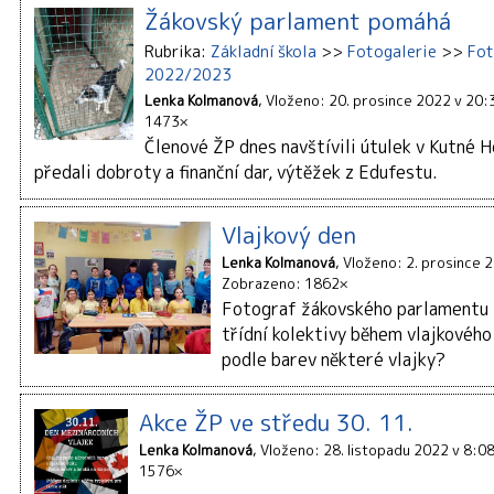
Žákovský parlament pomáhá
Rubrika
Základní škola
Fotogalerie
Fot
2022/2023
Lenka Kolmanová
Vloženo: 20. prosince 2022 v 20:
1473×
Členové ŽP dnes navštívili útulek v Kutné 
předali dobroty a finanční dar, výtěžek z Edufestu.
Vlajkový den
Lenka Kolmanová
Vloženo: 2. prosince 
Zobrazeno: 1862×
Fotograf žákovského parlamentu 
třídní kolektivy během vlajkového
podle barev některé vlajky?
Akce ŽP ve středu 30. 11.
Lenka Kolmanová
Vloženo: 28. listopadu 2022 v 8:0
1576×