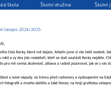
ká škola
Školní družina
Školní 
lní časopis 2024/2025
A),
ho čísla Kecky, které mě dojalo. Ačkoliv jsme si vše řekli osobně, t
h roků a vy dva jste redaktoři, kteří se stali součástí Kecky nejdéle. 
to pro mě cenná zkušenost, zábava a radost pozorovat, jak se z vás s
šení a nové nápady, na trému před rozhovory a vystoupením na Edufe
ch fotografií a mnoho dalšího a také Honzo, na tvoji grafickou velepre