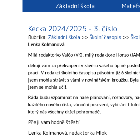
Základní škola
Mateřs
Kecka 2024/2025 - 3. číslo
Rubrika
Základní škola
Školní časopis
Ško
Lenka Kolmanová
Milá redaktorko Valčo (VK), milý redaktore Honzo (JAM
děkuji vám za překvapení v závěru vašeho úplně poslední
prací. V redakci školního časopisu působím již 6 školníc
jsem mohla strávit s vámi v novinářském kroužku. Byla 
jsem se mohla učit.
Ráda budu vzpomínat na naše plánování, rozhovory, nad
každého nového čísla, vánoční posezení, vybírání titulní
který nás všechny držel pohromadě.
Přeji vám hodně štěstí
Lenka Kolmanová, redaktorka Mlok