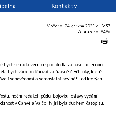
jídelna
Kontakty
Vloženo: 24. června 2025 v 18:37
Zobrazeno: 848×
aké bych se ráda veřejně poohlédla za naší společnou
Chtěla bych vám poděkovat za úžasné čtyři roky, které
távají sebevědomí a samostatní novináři, od kterých
stu, noční redakci, půdu, bojovku, oslavy vydání
ciznost v Canvě a Valčo, ty jsi byla duchem časopisu,