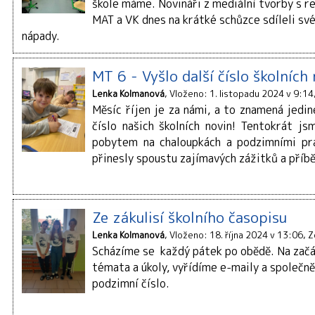
škole máme. Novináři z mediální tvorby s 
MAT a VK dnes na krátké schůzce sdíleli sv
nápady.
MT 6 - Vyšlo další číslo školních
Lenka Kolmanová
Vloženo: 1. listopadu 2024 v 9:14
Měsíc říjen je za námi, a to znamená jedin
číslo našich školních novin! Tentokrát js
pobytem na chaloupkách a podzimními prá
přinesly spoustu zajímavých zážitků a příb
Ze zákulisí školního časopisu
Lenka Kolmanová
Vloženo: 18. října 2024 v 13:06
Z
Scházíme se každý pátek po obědě. Na začá
témata a úkoly, vyřídíme e-maily a společn
podzimní číslo.